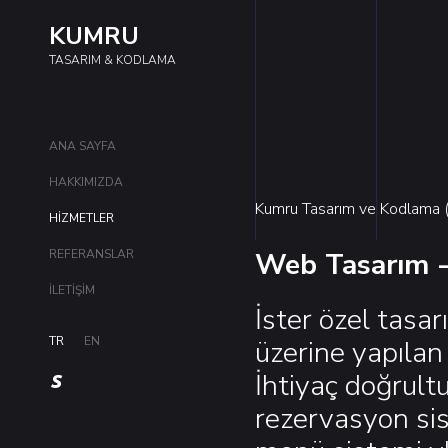
KUMRU
TASARIM & KODLAMA
ANA SAYFA
HAKKIMIZDA
Kumru Tasarım ve Kodlama 
HİZMETLER
Web Tasarım -
REFERANSLAR
İLETİŞİM
İster özel tasar
üzerine yapılan
TR
EN
İhtiyaç doğrultu
rezervasyon sis